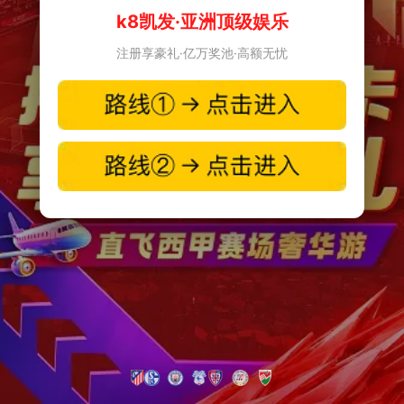
k8凯发·亚洲顶级娱乐
注册享豪礼·亿万奖池·高额无忧